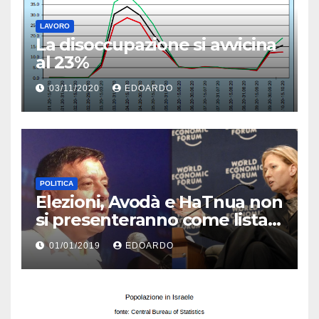
LAVORO
La disoccupazione si avvicina
al 23%
03/11/2020
EDOARDO
POLITICA
Elezioni, Avodà e HaTnua non
si presenteranno come lista
unica
01/01/2019
EDOARDO