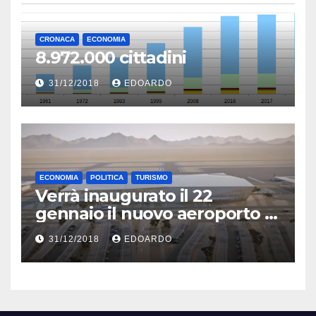
CRONACA
ECONOMIA
8.972.000 cittadini
31/12/2018
EDOARDO
ECONOMIA
POLITICA
TURISMO
Verrà inaugurato il 22
gennaio il nuovo aeroporto di
Eilat
31/12/2018
EDOARDO