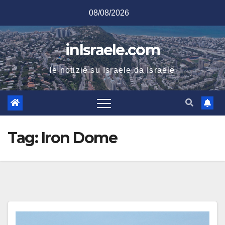
Salta
08/08/2026
al
contenuto
inIsraele.com
le notizie su Israele da Israele
Tag:
Iron Dome