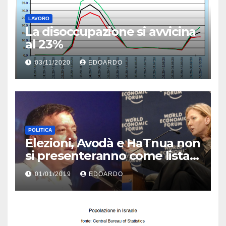
LAVORO
La disoccupazione si avvicina
al 23%
03/11/2020
EDOARDO
POLITICA
Elezioni, Avodà e HaTnua non
si presenteranno come lista
unica
01/01/2019
EDOARDO