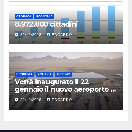
CRONACA
ECONOMIA
8.972.000 cittadini
31/12/2018
EDOARDO
ECONOMIA
POLITICA
TURISMO
Verrà inaugurato il 22
gennaio il nuovo aeroporto di
Eilat
31/12/2018
EDOARDO