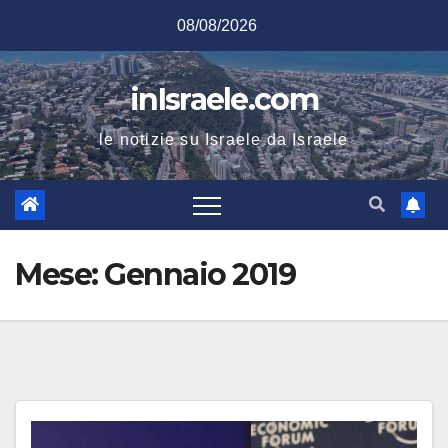
Salta
08/08/2026
al
contenuto
inIsraele.com
le notizie su Israele da Israele
Mese:
Gennaio 2019