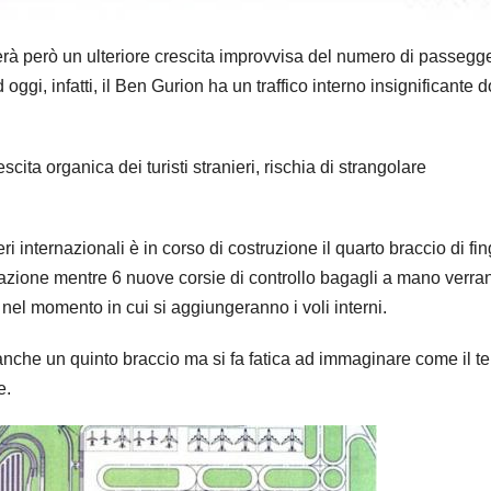
erà però un ulteriore crescita improvvisa del numero di passegge
 oggi, infatti, il Ben Gurion ha un traffico interno insignificante 
ta organica dei turisti stranieri, rischia di strangolare
i internazionali è in corso di costruzione il quarto braccio di fin
zazione mentre 6 nuove corsie di controllo bagagli a mano verra
nel momento in cui si aggiungeranno i voli interni.
 anche un quinto braccio ma si fa fatica ad immaginare come il t
e.