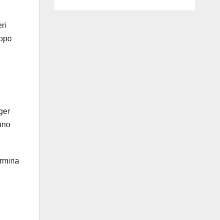
ri
dopo
ger
nno
ermina