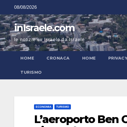
Salta
08/08/2026
al
contenuto
inIsraele.com
le notizie su Israele da Israele
HOME
CRONACA
HOME
PRIVAC
TURISMO
ECONOMIA
TURISMO
L’aeroporto Ben 