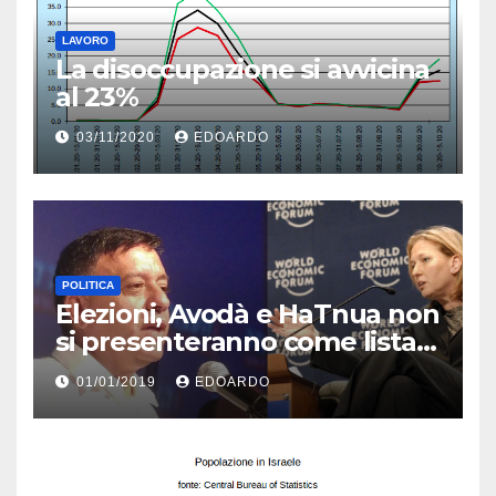
LAVORO
La disoccupazione si avvicina
al 23%
03/11/2020
EDOARDO
POLITICA
Elezioni, Avodà e HaTnua non
si presenteranno come lista
unica
01/01/2019
EDOARDO