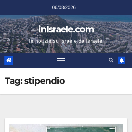
Salta
06/08/2026
al
contenuto
inIsraele.com
le notizie su Israele da Israele
Tag:
stipendio