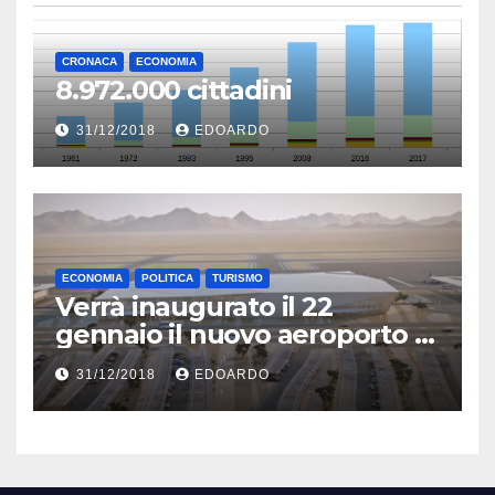
CRONACA
ECONOMIA
8.972.000 cittadini
31/12/2018
EDOARDO
ECONOMIA
POLITICA
TURISMO
Verrà inaugurato il 22
gennaio il nuovo aeroporto di
Eilat
31/12/2018
EDOARDO