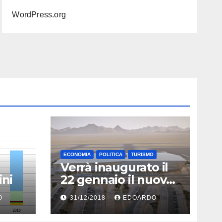
WordPress.org
ECONOMIA
POLITICA
TURISMO
Verrà inaugurato il
ini
22 gennaio il nuovo
aeroporto di Eilat
O
31/12/2018
EDOARDO