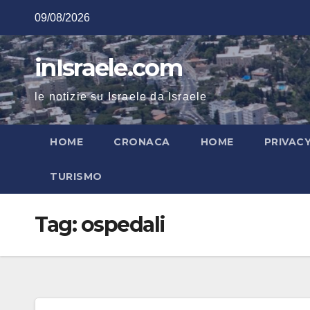
Salta
09/08/2026
al
contenuto
inIsraele.com
le notizie su Israele da Israele
HOME
CRONACA
HOME
PRIVAC
TURISMO
Tag:
ospedali