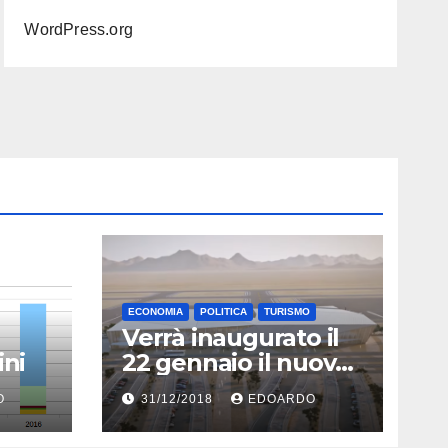
WordPress.org
ECONOMIA
POLITICA
TURISMO
Verrà inaugurato il
ini
22 gennaio il nuovo
aeroporto di Eilat
O
31/12/2018
EDOARDO