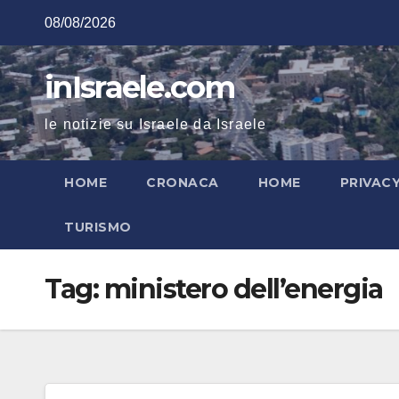
Salta
08/08/2026
al
contenuto
inIsraele.com
le notizie su Israele da Israele
HOME
CRONACA
HOME
PRIVAC
TURISMO
Tag:
ministero dell’energia