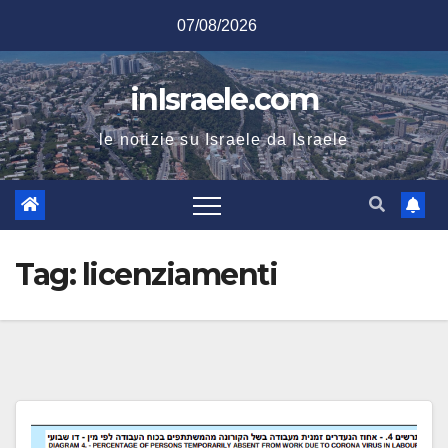
Salta
07/08/2026
al
contenuto
inIsraele.com
le notizie su Israele da Israele
Tag:
licenziamenti