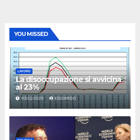
YOU MISSED
LAVORO
La disoccupazione si avvicina
al 23%
03/11/2020
EDOARDO