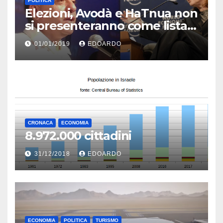
POLITICA
Elezioni, Avodà e HaTnua non
si presenteranno come lista
unica
01/01/2019
EDOARDO
CRONACA
ECONOMIA
8.972.000 cittadini
31/12/2018
EDOARDO
ECONOMIA
POLITICA
TURISMO