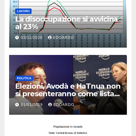
LAVORO
La disoccupazione si avvicina
al 23%
03/11/2020
EDOARDO
POLITICA
Elezioni, Avodà e HaTnua non
si presenteranno come lista
unica
01/01/2019
EDOARDO