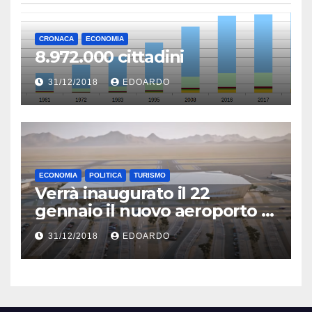
CRONACA
ECONOMIA
8.972.000 cittadini
31/12/2018
EDOARDO
ECONOMIA
POLITICA
TURISMO
Verrà inaugurato il 22
gennaio il nuovo aeroporto di
Eilat
31/12/2018
EDOARDO