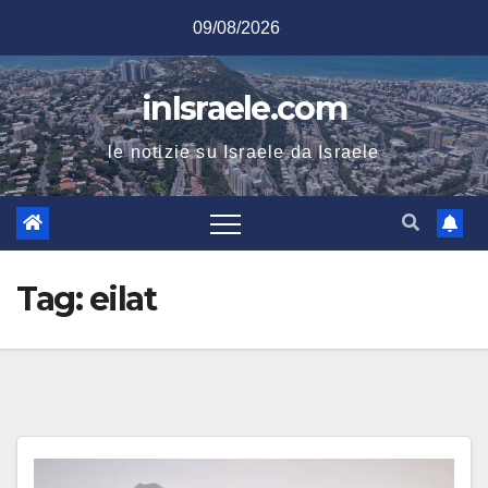
Salta
09/08/2026
al
contenuto
inIsraele.com
le notizie su Israele da Israele
Tag:
eilat