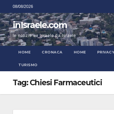
Salta
08/08/2026
al
contenuto
inIsraele.com
le notizie su Israele da Israele
HOME
CRONACA
HOME
PRIVAC
TURISMO
Tag:
Chiesi Farmaceutici