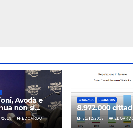
A
ioni, Avodà e
CRONACA
ECONOMIA
ua non si
8.972.000 cittad
senteranno
1/2019
EDOARDO
31/12/2018
EDOARD
 lista unica