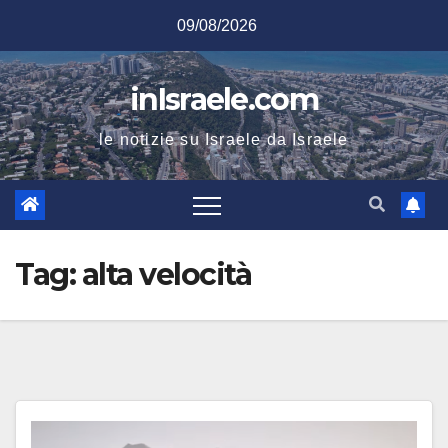
Salta
09/08/2026
al
contenuto
inIsraele.com
le notizie su Israele da Israele
Tag:
alta velocità