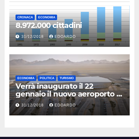
CRONACA
ECONOMIA
8.972.000 cittadini
31/12/2018
EDOARDO
ECONOMIA
POLITICA
TURISMO
Verrà inaugurato il 22
gennaio il nuovo aeroporto di
Eilat
31/12/2018
EDOARDO