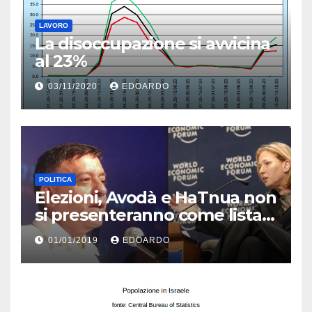
LAVORO
La disoccupazione si avvicina
al 23%
03/11/2020
EDOARDO
POLITICA
Elezioni, Avodà e HaTnua non
si presenteranno come lista
unica
01/01/2019
EDOARDO