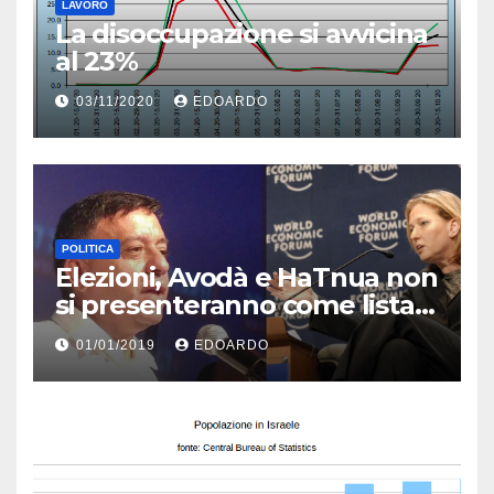
LAVORO
La disoccupazione si avvicina
al 23%
03/11/2020
EDOARDO
POLITICA
Elezioni, Avodà e HaTnua non
si presenteranno come lista
unica
01/01/2019
EDOARDO