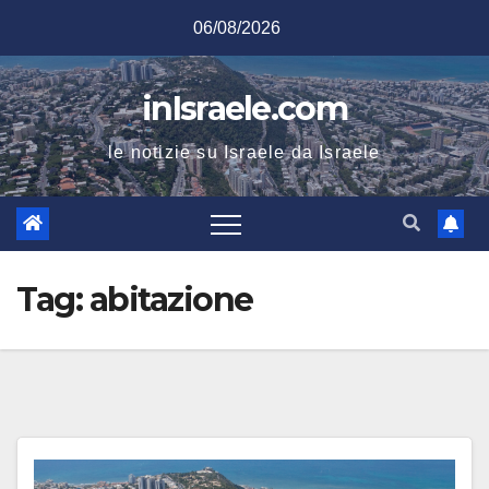
Salta
06/08/2026
al
contenuto
inIsraele.com
le notizie su Israele da Israele
Tag:
abitazione