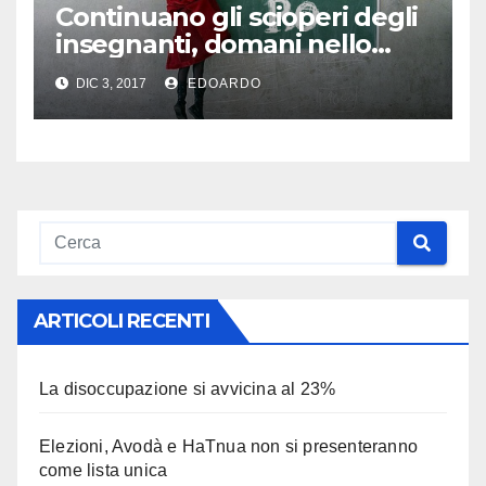
Continuano gli scioperi degli
insegnanti, domani nello
Sharon
DIC 3, 2017
EDOARDO
ARTICOLI RECENTI
La disoccupazione si avvicina al 23%
Elezioni, Avodà e HaTnua non si presenteranno
come lista unica