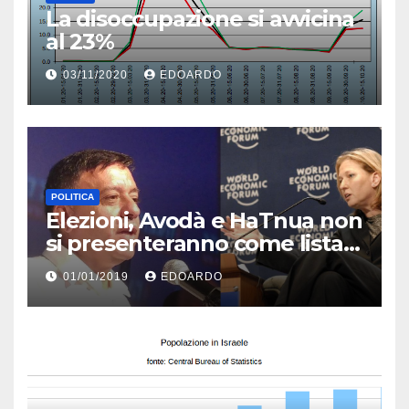
La disoccupazione si avvicina
al 23%
03/11/2020
EDOARDO
POLITICA
Elezioni, Avodà e HaTnua non
si presenteranno come lista
unica
01/01/2019
EDOARDO