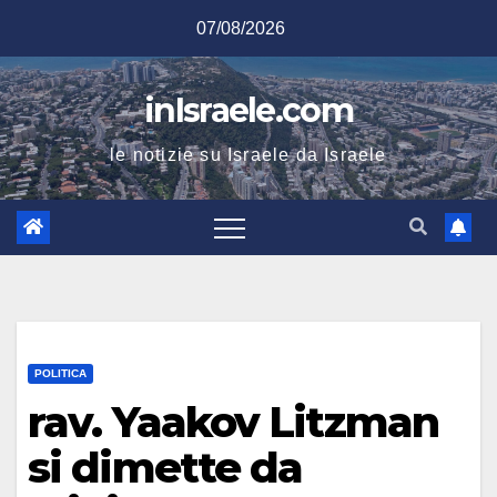
Salta
07/08/2026
al
contenuto
inIsraele.com
le notizie su Israele da Israele
POLITICA
rav. Yaakov Litzman
si dimette da