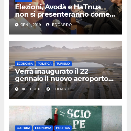
Elezioni, Avodà e HaTnua
non si presenteranno come
lista unica
GEN 1, 2019
EDOARDO
ECONOMIA
POLITICA
TURISMO
Verrà inaugurato il 22
gennaio il nuovo aeroporto
di Eilat
DIC 31, 2018
EDOARDO
CULTURA
ECONOMIA
POLITICA